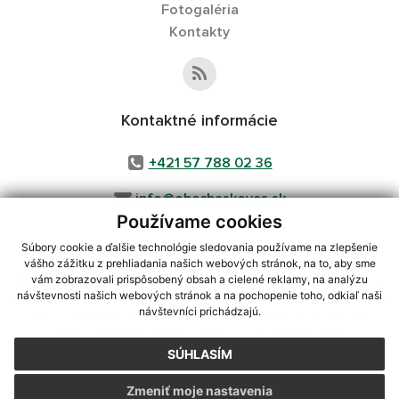
Fotogaléria
Kontakty
Kontaktné informácie
+421 57 788 02 36
info@obecbaskovce.sk
Používame cookies
Súbory cookie a ďalšie technológie sledovania používame na zlepšenie
vášho zážitku z prehliadania našich webových stránok, na to, aby sme
využite možnosť získavania aktuálnych informácií s využitím RSS
,
vám zobrazovali prispôsobený obsah a cielené reklamy, na analýzu
CMS systém (redakčný) systém ECHELON 2,
Mapa stránok
,
web portál
,
návštevnosti našich webových stránok a na pochopenie toho, odkiaľ naši
návštevníci prichádzajú.
webhosting
,
webex.digital, s.r.o.
,
domény
,
registrácia domény
,
spoločnosť webex.digital, s.r.o.
,
technický prevádzkovateľ
SÚHLASÍM
Posledná aktualizácia:
23.07.2026
Zmeniť moje nastavenia