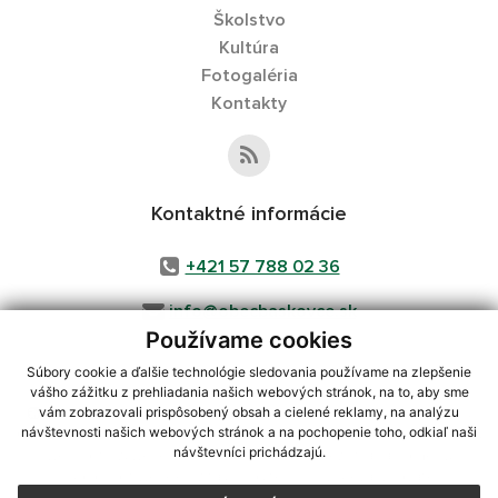
Školstvo
Kultúra
Fotogaléria
Kontakty
Kontaktné informácie
+421 57 788 02 36
info@obecbaskovce.sk
Používame cookies
Súbory cookie a ďalšie technológie sledovania používame na zlepšenie
vášho zážitku z prehliadania našich webových stránok, na to, aby sme
využite možnosť získavania aktuálnych informácií s využitím RSS
,
vám zobrazovali prispôsobený obsah a cielené reklamy, na analýzu
CMS systém (redakčný) systém ECHELON 2,
Mapa stránok
,
web portál
,
návštevnosti našich webových stránok a na pochopenie toho, odkiaľ naši
návštevníci prichádzajú.
webhosting
,
webex.digital, s.r.o.
,
domény
,
registrácia domény
,
spoločnosť webex.digital, s.r.o.
,
technický prevádzkovateľ