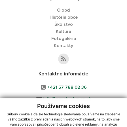
O obci
História obce
Školstvo
Kultúra
Fotogaléria
Kontakty
Kontaktné informácie
+421 57 788 02 36
info@obecbaskovce.sk
Používame cookies
Súbory cookie a ďalšie technológie sledovania používame na zlepšenie
vášho zážitku z prehliadania našich webových stránok, na to, aby sme
využite možnosť získavania aktuálnych informácií s využitím RSS
,
vám zobrazovali prispôsobený obsah a cielené reklamy, na analýzu