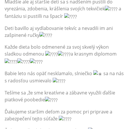
Mladšie ale aj staršie deti sa s nadšením pustili do
vyrezánia, zdobenia, krášlenia svojích tekvičiek
a
fantáziu si pustilli na špacír
Deti bavillo aj vydlabovanie tekvíc a nevadili im ani
zašpinené ručky
Každe dieta bolo odmenené za svoj skvelý výkon
sladkou odmenou
a krasnym diplomom
Babie leto nás opäť nesklamalo, slniečko
sa na nás
s radosťou usmievalo
Tešíme sa ,že sme kreatívne a zábavne využili ďalšie
piatkové poobedie
Ďakujeme staršim deťom za pomoc pri priprave a
zabezpečení tejto súťaže