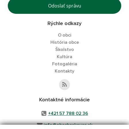
Odoslať správu
Rýchle odkazy
O obci
História obce
Školstvo
Kultúra
Fotogaléria
Kontakty
Kontaktné informácie
+421 57 788 02 36
info@obecbaskovce.sk