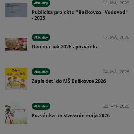
025
14. MÁJ 2026
Aktuality
Publicita projektu ''Baškovce - Vodovod''
- 2025
025
12. MÁJ 2026
Aktuality
Deň matiek 2026 - pozvánka
025
04. MÁJ 2026
Aktuality
ho
Zápis detí do MŠ Baškovce 2026
025
28. APR 2026
Aktuality
Pozvánka na stavanie mája 2026