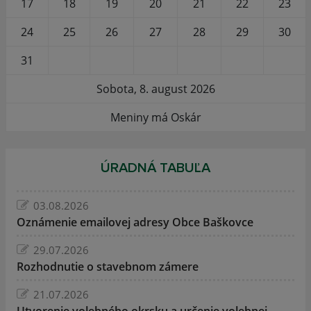
17
18
19
20
21
22
23
24
25
26
27
28
29
30
31
Sobota, 8. august 2026
Meniny má Oskár
ÚRADNÁ TABUĽA
03.08.2026
Oznámenie emailovej adresy Obce Baškovce
29.07.2026
Rozhodnutie o stavebnom zámere
21.07.2026
Utvorenie volebného okrsku a určenie volebnej