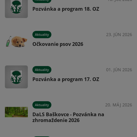
Pozvánka a program 18. OZ
026
23. JÚN 2026
Aktuality
ne
Očkovanie psov 2026
026
01. JÚN 2026
Aktuality
Pozvánka a program 17. OZ
025
20. MÁJ 2026
Aktuality
DaLS Baškovce - Pozvánka na
zhromaždenie 2026