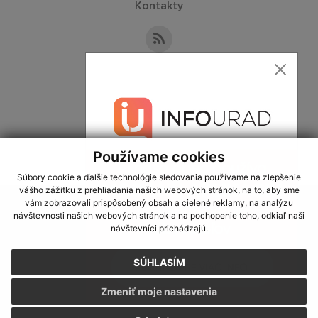
Kontakty
Kontaktné informácie
+421 57 788 02 36
info@obecbaskovce.sk
Používame cookies
Súbory cookie a ďalšie technológie sledovania používame na zlepšenie
vášho zážitku z prehliadania našich webových stránok, na to, aby sme
využite možnosť získavania aktuálnych informácií s využitím RSS
,
vám zobrazovali prispôsobený obsah a cielené reklamy, na analýzu
CMS systém (redakčný) systém ECHELON 2,
Mapa stránok
,
web portál
,
návštevnosti našich webových stránok a na pochopenie toho, odkiaľ naši
návštevníci prichádzajú.
webhosting
,
webex.digital, s.r.o.
,
domény
,
registrácia domény
,
spoločnosť webex.digital, s.r.o.
,
technický prevádzkovateľ
SÚHLASÍM
Posledná aktualizácia:
23.07.2026
Zmeniť moje nastavenia
Vytlačiť stránku
|
Vyhlásenie o prístupnosti
Autorské práva
|
Cookies