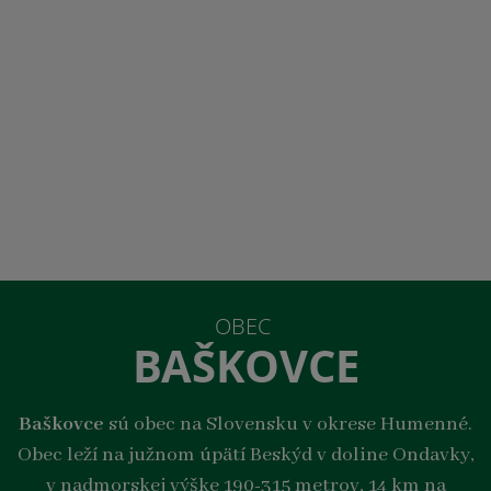
OBEC
BAŠKOVCE
Baškovce
sú obec na Slovensku v okrese Humenné.
Obec leží na južnom úpätí Beskýd v doline Ondavky,
v nadmorskej výške 190-315 metrov, 14 km na