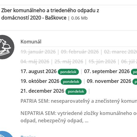
Zber komunálneho a triedeného odpadu z
domácností 2020 - Baškovce
| 0.06 Mb
Komunál
19. január 2026
|
09. február 2026
|
02. marec 202
04. máj 2026
|
25. máj 2026
|
15. jún 2026
|
06. júl
17. august 2026
|
07. september 2026
pondelok
p
19. október 2026
|
09. november 2026
pondelok
p
21. december 2026
|
pondelok
PATRIA SEM:
neseparovateľný a znečistený komu
NEPATRIA SEM:
vytriedené zložky komunálneho odp
odpad, nebezpečný odpad, ...