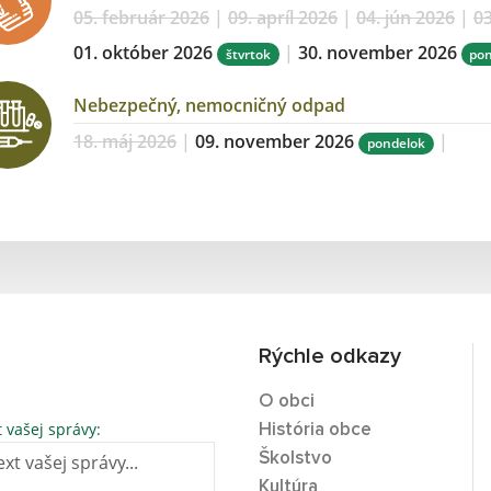
05. február 2026
|
09. apríl 2026
|
04. jún 2026
|
03
01. október 2026
|
30. november 2026
štvrtok
po
Nebezpečný, nemocničný odpad
18. máj 2026
|
09. november 2026
|
pondelok
Rýchle odkazy
O obci
t vašej správy:
História obce
Školstvo
Kultúra