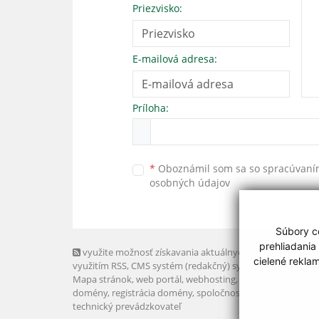
Priezvisko:
E-mailová adresa:
Príloha:
*
Oboznámil som sa so
spracúvan
osobných údajov
Súbory co
prehliadania
využite možnosť získavania aktuálnych informácií s
cielené rekla
využitím RSS
, CMS systém (redakčný) systém ECHELON 2,
Mapa stránok
,
web portál
,
webhosting
,
webex.digital, s.r.o
domény
,
registrácia domény
,
spoločnosť webex.digital, s.r.
technický prevádzkovateľ