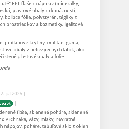
nuté” PET fľaše z nápojov (minerálky,
recká, plastové obaly z domácností,
 baliace fólie, polystyrén, tégliky z
ich prostriedkov a kozmetiky, igelitové
n, podlahové krytiny, molitan, guma,
lastové obaly z nebezpečných látok, ako
čistené plastové obaly a fólie
bunda
7. júl 2026
|
|
utorok
sklenené fľaše, sklenené poháre, sklenené
ho vrchnáka, vázy, misky, nevratné
ch nápojov, poháre, tabuľové sklo z okien