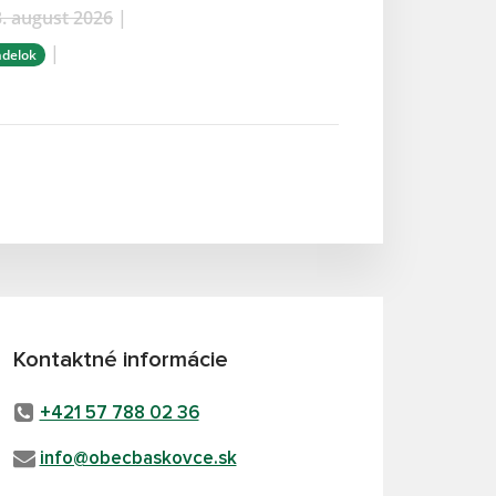
. august 2026
|
|
ndelok
Kontaktné informácie
+421 57 788 02 36
info@obecbaskovce.sk