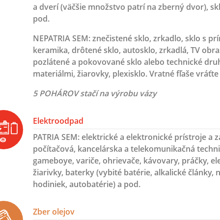
a dverí (väčšie množstvo patrí na zberný dvor), s
pod.
NEPATRIA SEM:
znečistené sklo, zrkadlo, sklo s p
keramika, drôtené sklo, autosklo, zrkadlá, TV obra
pozlátené a pokovované sklo alebo technické druh
materiálmi, žiarovky, plexisklo. Vratné fľaše vráťt
5 POHÁROV stačí na výrobu vázy
Elektroodpad
PATRIA SEM
: elektrické a elektronické prístroje a za
počítačová, kancelárska a telekomunikačná technik
gameboye, variče, ohrievače, kávovary, práčky, el
žiarivky, baterky (vybité batérie, alkalické články
hodiniek, autobatérie) a pod.
Zber olejov