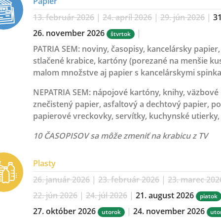
Papier
13. február 2026
|
24. apríl 2026
|
29. jún 2026
|
3
26. november 2026
|
štvrtok
PATRIA SEM:
noviny, časopisy, kancelársky papier, 
stlačené krabice, kartóny (porezané na menšie kus
malom množstve aj papier s kancelárskymi spinka
NEPATRIA SEM:
nápojové kartóny, knihy, väzbové 
znečistený papier, asfaltový a dechtový papier, po
papierové vreckovky, servítky, kuchynské utierky, 
10 ČASOPISOV sa môže zmeniť na krabicu z TV
Plasty
26. január 2026
|
23. február 2026
|
23. marec 202
22. jún 2026
|
24. júl 2026
|
21. august 2026
piatok
27. október 2026
|
24. november 2026
utorok
uto