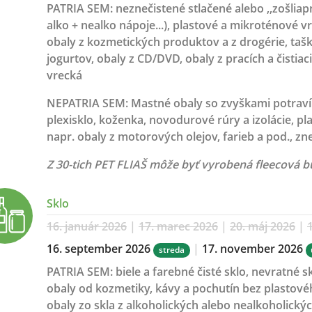
PATRIA SEM:
neznečistené stlačené alebo ,,zošliap
alko + nealko nápoje...), plastové a mikroténové v
obaly z kozmetických produktov a z drogérie, tašky,
jogurtov, obaly z CD/DVD, obaly z pracích a čistiac
vrecká
NEPATRIA SEM:
Mastné obaly so zvyškami potraví
plexisklo, koženka, novodurové rúry a izolácie, p
napr. obaly z motorových olejov, farieb a pod., zne
Z 30-tich PET FLIAŠ môže byť vyrobená fleecová 
Sklo
16. január 2026
|
17. marec 2026
|
20. máj 2026
|
1
16. september 2026
|
17. november 2026
streda
PATRIA SEM:
biele a farebné čisté sklo, nevratné 
obaly od kozmetiky, kávy a pochutín bez plastové
obaly zo skla z alkoholických alebo nealkoholický