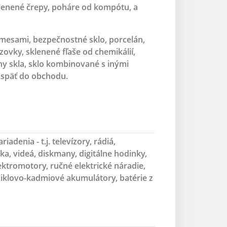
klenené črepy, poháre od kompótu, a
rímesami, bezpečnostné sklo, porcelán,
zovky, sklenené fľaše od chemikálií,
y skla, sklo kombinované s inými
e späť do obchodu.
riadenia - t.j. televízory, rádiá,
a, videá, diskmany, digitálne hodinky,
ektromotory, ručné elektrické náradie,
, niklovo-kadmiové akumulátory, batérie z