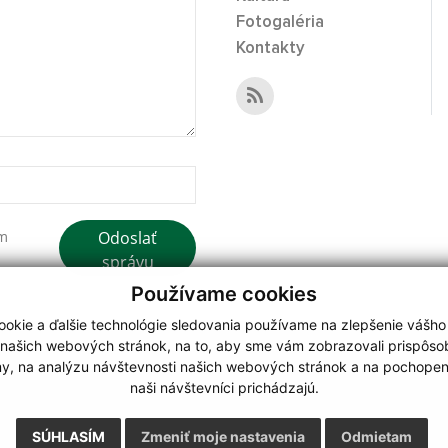
Fotogaléria
Kontakty
Odoslať
ím
správu
Používame cookies
okie a ďalšie technológie sledovania používame na zlepšenie vášho
 našich webových stránok, na to, aby sme vám zobrazovali prispôs
my, na analýzu návštevnosti našich webových stránok a na pochopeni
webdesign
|
naši návštevníci prichádzajú.
.
,
o.
,
SÚHLASÍM
Zmeniť moje nastavenia
Odmietam