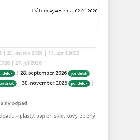
Dátum vyvesenia:
02.01.2020
6
|
23. marec 2026
|
13. apríl 2026
|
 2026
|
27. júl 2026
|
|
28. september 2026
|
ondelok
pondelok
|
30. november 2026
|
ondelok
pondelok
nálny odpad
adu – plasty, papier, sklo, kovy, zelený