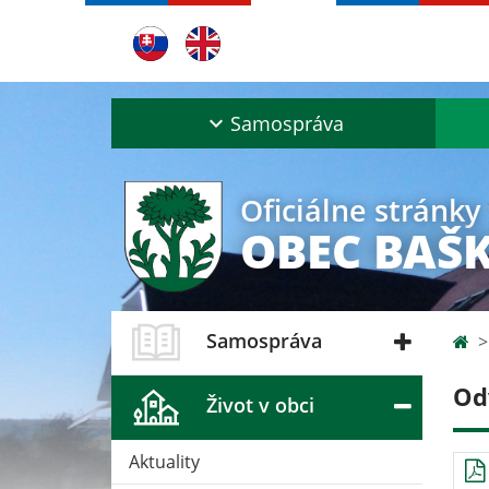
Samospráva
Oficiálne stránky
OBEC BAŠ
Samospráva
Od
Život v obci
Aktuality