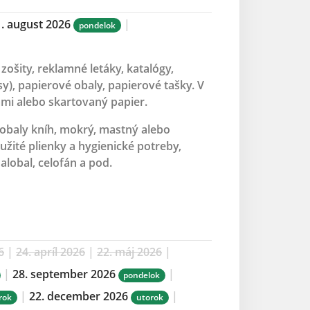
1. august 2026
|
pondelok
zošity, reklamné letáky, katalógy,
y), papierové obaly, papierové tašky. V
mi alebo skartovaný papier.
obaly kníh, mokrý, mastný alebo
užité plienky a hygienické potreby,
alobal, celofán a pod.
6
|
24. apríl 2026
|
22. máj 2026
|
|
28. september 2026
|
pondelok
|
22. december 2026
|
rok
utorok