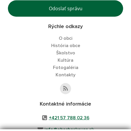
Odoslať správu
Rýchle odkazy
O obci
História obce
Školstvo
Kultúra
Fotogaléria
Kontakty
Kontaktné informácie
+421 57 788 02 36
info@obecbaskovce.sk