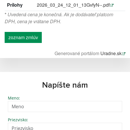
Prílohy
2026_03_24_12_01_13GvfyN--.pdf
*
Uvedená cena je konečná. Ak je dodávateľ platcom
DPH, cena je vrátane DPH.
zoznam zmlúv
Generované portálom
Uradne.sk
Napíšte nám
Meno:
Priezvisko: