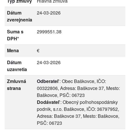
Typ zmluvy
Hlavná zmluva
Dátum
24-03-2026
zverejnenia
Suma s
2999551.38
DPH*
Mena
€
Dátum
24-03-2026
uzavretia
Zmluvná
Odberateľ
: Obec Baškovce, IČO:
strana
00322806, Adresa: Baškovce 37, Mesto:
Baškovce, PSČ: 06723
Dodávateľ
: Obecný poľnohospodársky
podnik, s.r.o. Baškovce, IČO: 36797952,
Adresa: Baškovce 37, Mesto: Baškovce,
PSČ: 06723