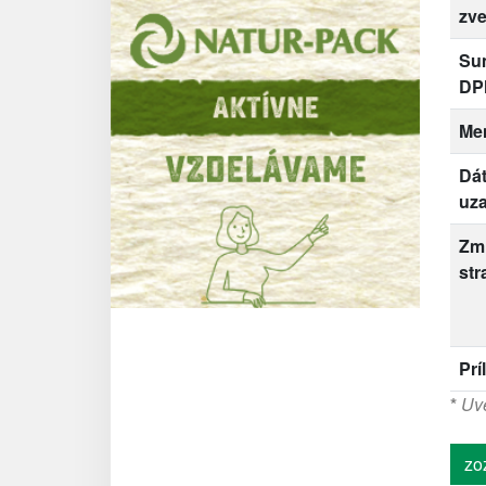
zve
Su
DP
Me
Dá
uza
Zm
str
Prí
*
Uve
zo