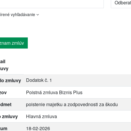
írené vyhľadávanie
znam zmlúv
ail
luvy
Dodatok č. 1
lo zmluvy
zov
Poistná zmluva Biznis Plus
edmet
poistenie majetku a zodpovednosti za škodu
p zmluvy
Hlavná zmluva
tum
18-02-2026