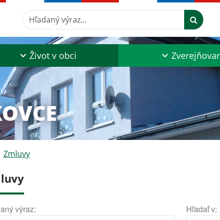
Hľadaný výraz...
Život v obci
Zverejňova
KOVCE
Zmluvy
luvy
aný výraz:
Hľadať v: