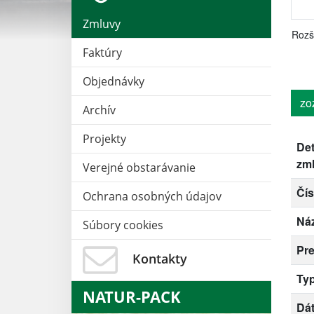
Zmluvy
Rozš
Faktúry
Objednávky
zo
Archív
Projekty
Det
zm
Verejné obstarávanie
Čís
Ochrana osobných údajov
Ná
Súbory cookies
Pr
Kontakty
Ty
NATUR-PACK
Dá