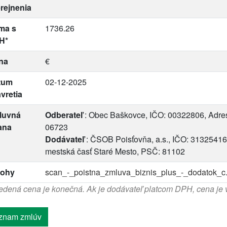
rejnenia
ma s
1736.26
H*
na
€
tum
02-12-2025
vretia
luvná
Odberateľ
: Obec Baškovce, IČO: 00322806, Adre
ana
06723
Dodávateľ
: ČSOB Poisťovňa, a.s., IČO: 31325416,
mestská časť Staré Mesto, PSČ: 81102
lohy
scan_-_poistna_zmluva_biznis_plus_-_dodatok_c.
dená cena je konečná. Ak je dodávateľ platcom DPH, cena je
znam zmlúv